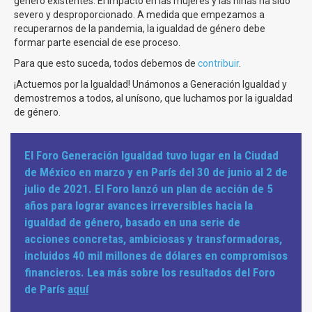
género existentes. El impacto en las mujeres y las niñas ha sido
severo y desproporcionado. A medida que empezamos a
recuperarnos de la pandemia, la igualdad de género debe
formar parte esencial de ese proceso.
Para que esto suceda, todos debemos de
contribuir
.
¡Actuemos por la Igualdad! Unámonos a Generación Igualdad y
demostremos a todos, al unísono, que luchamos por la igualdad
de género.
El Foro Generación Igualdad tuvo lugar en la Ciudad
de México en marzo y en París del 30 de junio al 2 de
julio de 2021. El Foro lanzó un plan de acción de 5
años para lograr avances irreversibles hacia la
igualdad de género, basado en una serie de
acciones concretas, ambiciosas y transformadoras,
incluidos 40 mil millones de dólares en compromisos
financieros. Lea más sobre los resultados del Foro
de París
aquí