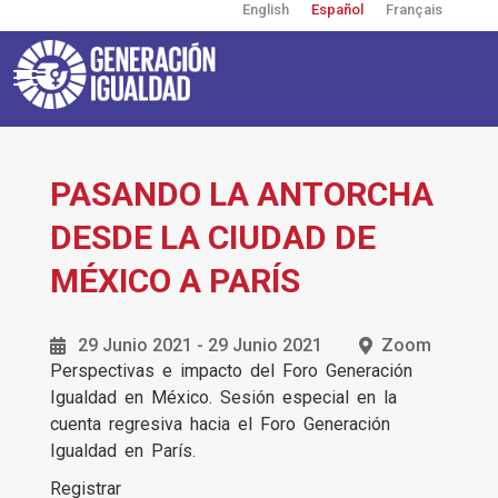
English
Español
Français
Pasar
al
contenido
principal
Toggle
navigation
User
account
menu
PASANDO LA ANTORCHA
DESDE LA CIUDAD DE
MÉXICO A PARÍS
29 Junio 2021
-
29 Junio 2021
Zoom
Perspectivas e impacto del Foro Generación
Igualdad en México. Sesión especial en la
cuenta regresiva hacia el Foro Generación
Igualdad en París.
Registrar