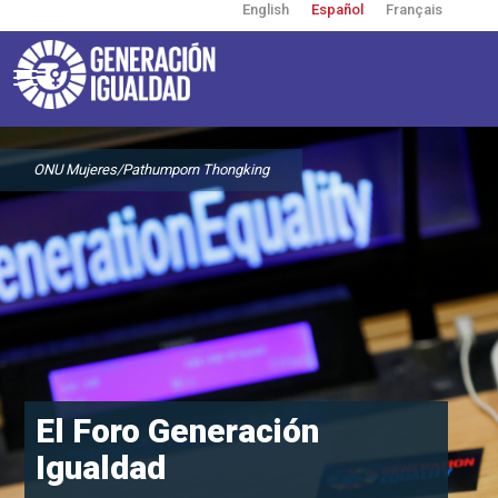
English
Español
Français
Pasar
al
contenido
principal
Toggle
navigation
User
account
ONU Mujeres/Pathumporn Thongking
menu
El Foro Generación
Igualdad