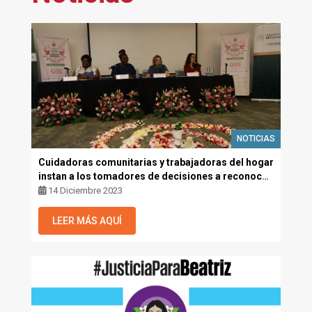
NOTICIAS
Cuidadoras comunitarias y trabajadoras del hogar
instan a los tomadores de decisiones a reconocer
su labor como esencial y eliminar el estigma y la
14 Diciembre 2023
discriminación
LEER MÁS AQUÍ