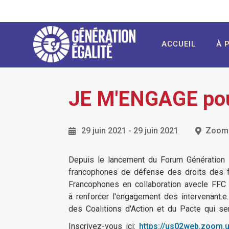
Aller
au
contenu
User
Main
principal
ACCUEIL
À 
account
navigation
menu
JE M'ENGAGE pour
29 juin 2021
-
29 juin 2021
Zoom
Depuis le lancement du Forum Génération 
francophones de défense des droits des 
Francophones en collaboration avecle FF
à renforcer l'engagement des intervenant.e.s
des Coalitions d'Action et du Pacte qui se
Inscrivez-vous ici:
https://us02web.zoom