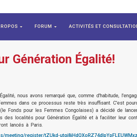
PROPOS
FORUM
ACTIVITÉS ET CONSULTATI
 Génération Égalité!
Égalité, nous avons remarqué que, comme d'habitude, l'engag
femmes dans ce processus reste très insuffisant. C'est po
C (le Fonds pour les Femmes Congolaises) a décidé de lanc
 des localités pour Génération Égalité et à faciliter leur contr
ront lancés à Paris.
.us/meeting/register/tZUkd-utqj8jHdQXoRZ74dIpYpFLEUWMx