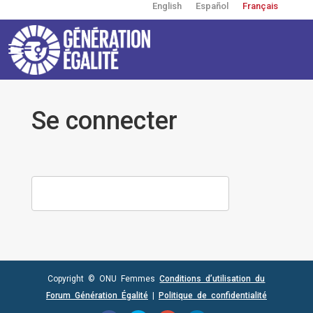
English
Español
Français
Aller
au
contenu
principal
Toggle
navigation
User
account
Se connecter
menu
LOG IN WITH AZURE AD LOGIN
Copyright © ONU Femmes
Conditions d’utilisation du
Forum Génération Égalité
|
Politique de confidentialité